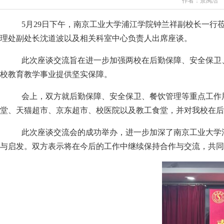
作者：景禹洁 编
5
月
29
日下午，南京工业大学浦江学院钟兰祥副校长
一行
理处副处长沈道波以及相关科室中心负责人出席座谈。
此次座谈交流旨在进一步加强两校在后勤保障、安全保卫
校教育教学事业提供坚实保障。
会上，
双方就后勤保障、安全保卫、餐饮管理等
重点
工作
堂
、天猫超市、京东超市、校医院
以及
教工
食堂
，并对我校在后
此次座谈交流会的成功举办，
进一步加深了南京工业大学
与启发。双方表示将在今后的工作中继续保持
合作与交流
，共同