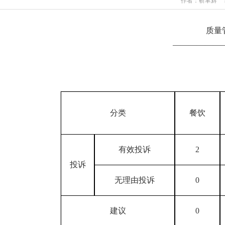
作者：靳聿辉 编
质量
——————
分类
餐饮
有效投诉
2
投诉
无理由投诉
0
建议
0