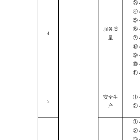
③
④
⑤
服务质
⑥
4
量
⑦
⑧
⑨
⑩
⑪
安全生
①
5
产
②
①
②
③