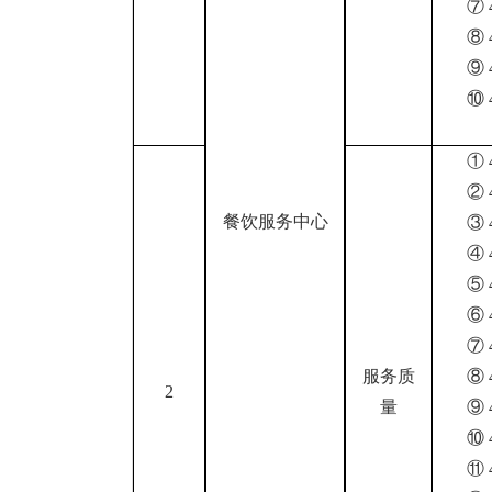
⑦
⑧
⑨
⑩
①
②
餐饮服务中心
③
④
⑤
⑥
⑦
服务质
⑧
2
量
⑨
⑩
⑪