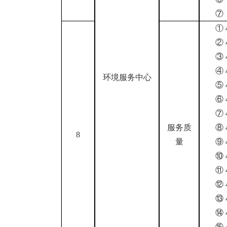
①
②
③
④
环境服务中心
⑤
⑥
⑦
服务质
⑧
8
量
⑨
⑩
⑪
⑫
⑬
⑭
⑮