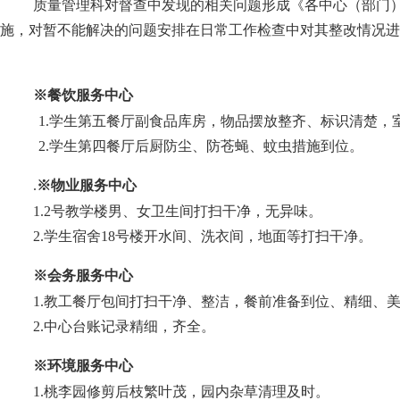
质量管理科对督查中发现的相关问题形成《各中心（部门
施，对暂不能解决的问题安排在日常工作检查中对其整改情况进
※餐饮服务中心
1
.
学生第
五
餐厅
副食品库房，物品摆放整齐、标识清楚，
2.
学生第
四
餐厅
后厨防尘、防苍蝇、蚊虫措施到位。
.
※物业服务中心
1.
2号教学楼男、女卫生间打扫干净，
无异味
。
2.学生宿舍18号楼开水间、洗衣间，地面等打扫干净。
※会务服务中心
1
.教工餐厅包间打扫干净、整洁，餐前准备到位、精细、
2.中心台账记录精细，齐全。
※环境服务中心
1.
桃李园修剪后枝繁叶茂，园内杂草清理及时
。