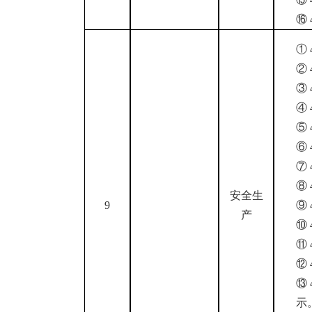
⑯
①
②
③
④
⑤
⑥
⑦
⑧
安全生
9
⑨
产
⑩
⑪
⑫
⑬
示