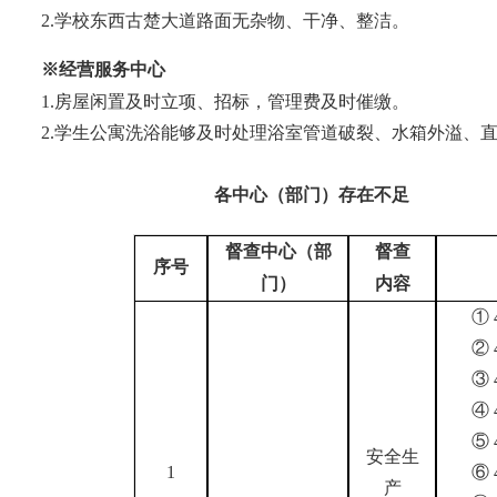
2.学校东西古楚大道路面无杂物、干净、整洁。
※经营服务中心
1.
房屋闲置及时立项、招标，管理费及时催缴。
2.
学生公寓洗浴能够及时处理浴室管道破裂、水箱外溢、
各中心（部门）存在不足
督查中心（部
督查
序号
门）
内容
①
②
③
④
⑤
安全生
1
⑥
产