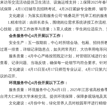
来访等交流活动提供卫生清洁、设施运维支持；
2.
保障
2025
试保障
，
4月13日辅导员招聘考试、4月26日紧缺专业教师
、
辅导
文化建设：
为落实后勤服务公司
“格桑花开”托举工程的服
1.
精准培训：由班长牵头，围绕岗位需求系统讲授工作流程
心技能，提升工作效率与质量；
3.
育人成效：学生岗位适应力、
会务服务中心
4
月开展以下工作：
安全生产：五一假期前，中心对所辖会场、包厢、招待所
过逐一排查，详细记录隐患点，如关闭常亮灯、大功率用电等问
服务质量；
4月中心严格按照既定计划，对管辖区域进行
查看、记录问题、当场反馈，确保每一处细节均符合要求。针对
文化建设
：
4月15日至4月17日师范专业认证、4月17
议的召开。
环境服务中心
4
月份开展以下工作：
服务质量：环境服务中心为
4
月
1日，2025年江苏省高校
台湾大仁科技大学来校交流。提供环境
保障，保障
参观
场地及其
文化建设：
4月份中旬，绿化管养人员对校园草坪进行精细