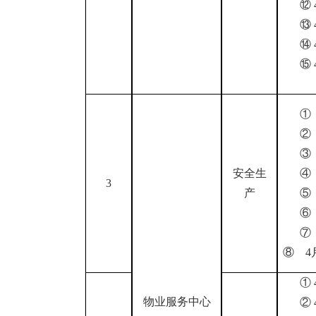
⑫
⑬
⑭
⑮
安全生
3
产
⑧
4
①
物业服务中心
②