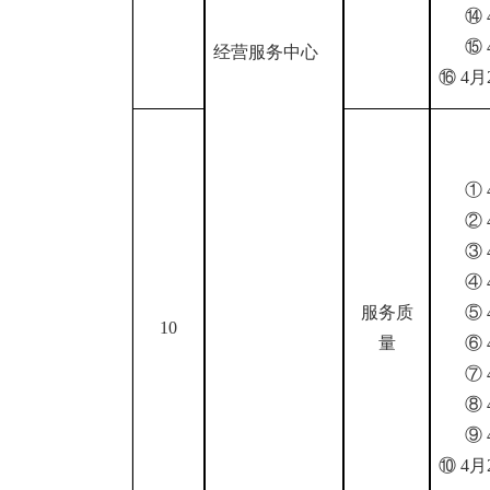
⑭
⑮
经营服务中心
⑯
4
①
②
③
④
服务质
⑤
10
量
⑥
⑦
⑧
⑨
⑩
4