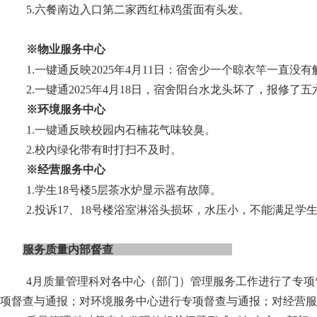
5
.
六餐南边入口第二家西红柿鸡蛋面有头发
。
※物业服务中心
1.
一键通
反映
2025年4月11日：
宿舍少一个晾衣竿一直没有
2.
一键通
202
5
年
4
月
18
日
，
宿舍阳台水龙头坏了，报修了五
※环境服务中心
1.
一键通反映校园内石楠花气味较臭。
2.校内
绿化带
有
时
打扫
不及时
。
※经营服务中心
1.
学生
18号楼5层茶水炉显示器有故障。
2.
投诉
17
、
18
号楼浴室
淋浴头损坏，
水压小，不能满足学
服务质量内部督查
4
月质量管理科对各中心（部门）管理服务工作进行了专项
项督查与通报；对环境服务中心进行专项督查与通报；对经营服