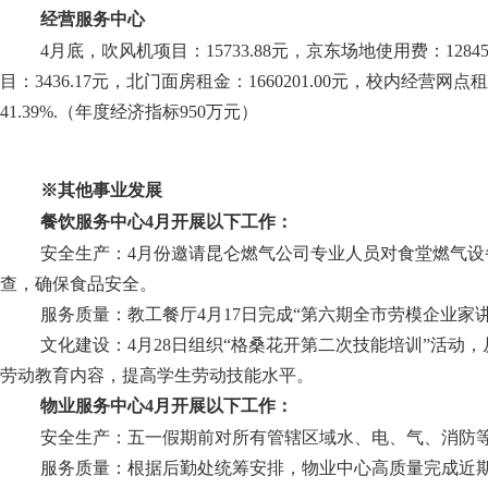
经营服务中心
4
月底，
吹风机项目：
15733.88元，京东场地使用费：128
目：3436.17元，北门面房租金：1660201.00元，校内经营网点租
41.39%.
（年度经济指标
950万元）
※其他事业发展
餐饮服务中心
4
月开展以下工作：
安全生产：
4月份邀请昆仑燃气公司专业人员对食堂燃气
查，确保食品安全。
服务质量：
教工餐厅
4月17日完成“第六期全市劳模企业家讲
文化建设：
4月28日组织“格桑花开第二次技能培训”活
劳动教育内容，提高学生劳动技能水平。
物业服务中心
4
月开展以下工作：
安全生产：
五一假期前对所有管辖区域水、电、气、消防
服务质量：
根据后勤处统筹安排，物业中心高质量完成近