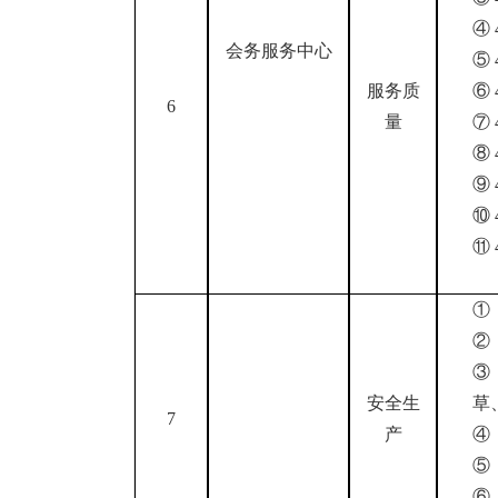
④
会务服务中心
⑤
服务质
⑥
6
量
⑦
⑧
⑨
⑩
⑪
安全生
草
7
产